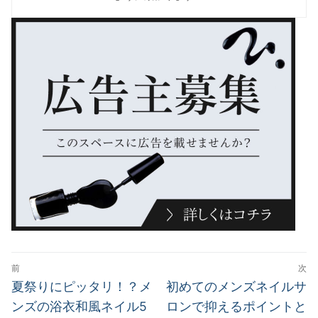
投
前
次
稿
前
次
夏祭りにピッタリ！？メ
初めてのメンズネイルサ
の
の
ナ
ンズの浴衣和風ネイル5
ロンで抑えるポイントと