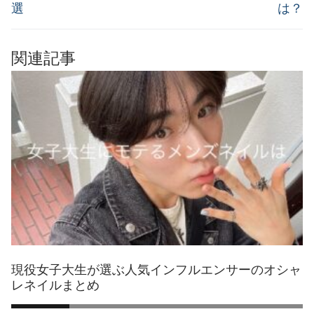
投
投
選
は？
ビ
稿:
稿:
ゲ
関連記事
ー
シ
ョ
ン
現役女子大生が選ぶ人気インフルエンサーのオシャ
レネイルまとめ