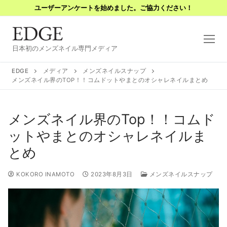
コ
ユーザーアンケートを始めました。ご協力ください！
ン
テ
ン
日本初のメンズネイル専門メディア
ツ
へ
EDGE
メディア
メンズネイルスナップ
ス
メンズネイル界のTOP！！コムドットやまとのオシャレネイルまとめ
キ
ッ
メンズネイル界のTop！！コムド
プ
ットやまとのオシャレネイルま
とめ
KOKORO INAMOTO
2023年8月3日
メンズネイルスナップ