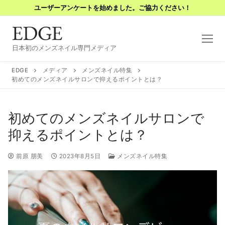
コ
ユーザーアンケートを始めました。ご協力ください！
ン
テ
ン
日本初のメンズネイル専門メディア
ツ
へ
EDGE
メディア
メンズネイル特集
ス
初めてのメンズネイルサロンで抑えるポイントとは？
キ
ッ
初めてのメンズネイルサロンで
プ
抑えるポイントとは？
前原 朋美
2023年8月5日
メンズネイル特集