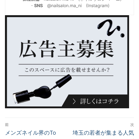
・
SNS
@nailsalon.ma_ni (Instagram)
投
前
次
稿
前
次
メンズネイル界のTo
埼玉の若者が集まる人気