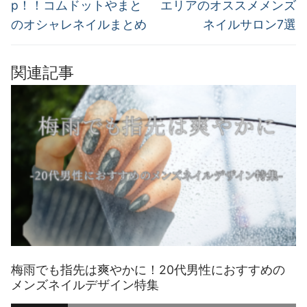
の
の
ナ
p！！コムドットやまと
エリアのオススメメンズ
投
投
のオシャレネイルまとめ
ネイルサロン7選
ビ
稿:
稿:
ゲ
関連記事
ー
シ
ョ
ン
梅雨でも指先は爽やかに！20代男性におすすめの
メンズネイルデザイン特集