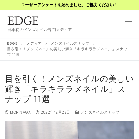
コ
ユーザーアンケートを始めました。ご協力ください！
ン
テ
ン
日本初のメンズネイル専門メディア
ツ
へ
EDGE
メディア
メンズネイルスナップ
ス
目を引く！メンズネイルの美しい輝き「キラキララメネイル」スナッ
プ 11選
キ
ッ
プ
目を引く！メンズネイルの美しい
輝き「キラキララメネイル」ス
ナップ 11選
MORINAGA
2022年12月28日
メンズネイルスナップ