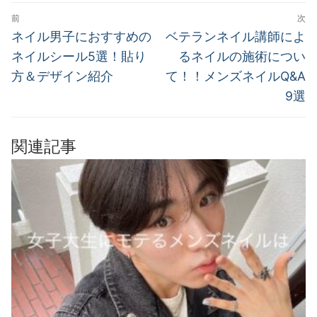
投
前
次
稿
前
次
ネイル男子におすすめの
ベテランネイル講師によ
の
の
ナ
ネイルシール5選！貼り
るネイルの施術につい
投
投
方＆デザイン紹介
て！！メンズネイルQ&A
ビ
稿:
稿:
9選
ゲ
ー
関連記事
シ
ョ
ン