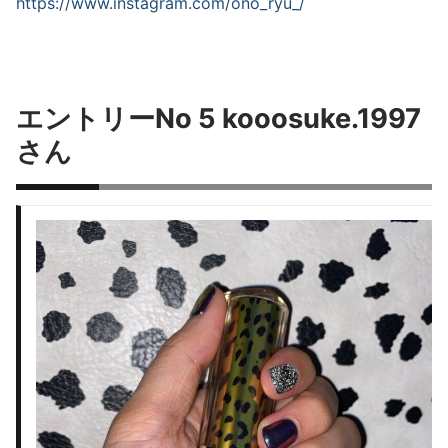
https://www.instagram.com/
ono_ryu_/
エントリーNo 5 kooosuke.1997
さん