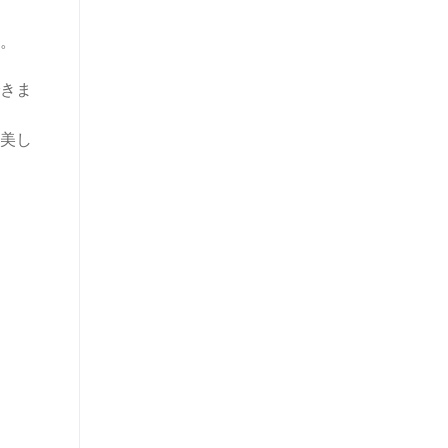
。
きま
美し