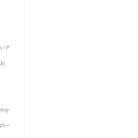
いア
お
やか
の一