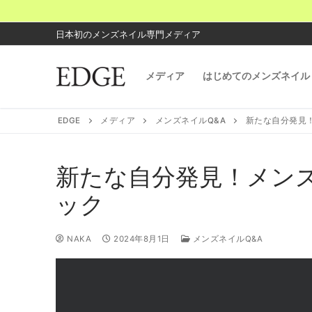
コ
ン
日本初のメンズネイル専門メディア
テ
ン
メディア
はじめてのメンズネイル
ツ
へ
ス
EDGE
メディア
メンズネイルQ&A
新たな自分発見
キ
ッ
プ
新たな自分発見！メン
ック
NAKA
2024年8月1日
メンズネイルQ&A