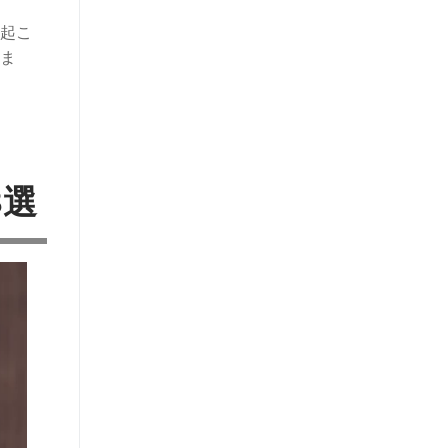
起こ
ま
3選