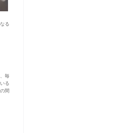
なる
、毎
いる
の間