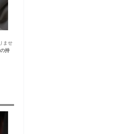
りませ
の持