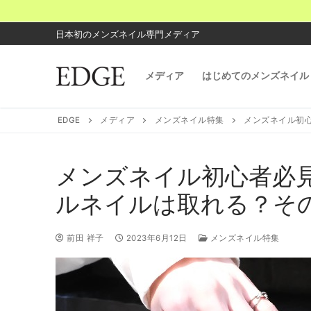
コ
ン
日本初のメンズネイル専門メディア
テ
ン
メディア
はじめてのメンズネイル
ツ
へ
ス
EDGE
メディア
メンズネイル特集
メンズネイル初
キ
ッ
プ
メンズネイル初心者必
ルネイルは取れる？そ
前田 祥子
2023年6月12日
メンズネイル特集