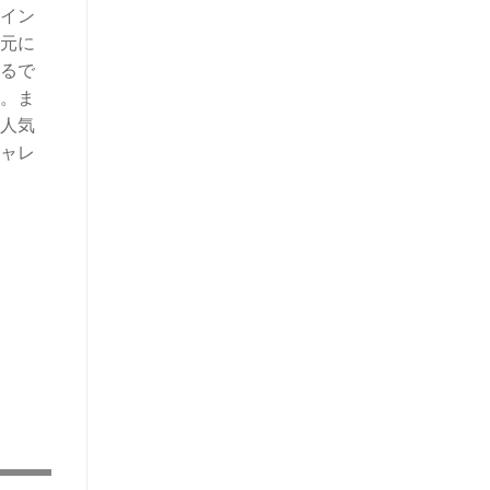
イン
元に
るで
。ま
人気
ャレ