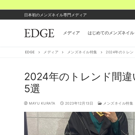
コ
ン
日本初のメンズネイル専門メディア
テ
ン
メディア
はじめてのメンズネイル
ツ
へ
ス
EDGE
メディア
メンズネイル特集
2024年のトレ
キ
ッ
プ
2024年のトレンド間
5選
MAYU KURATA
2023年12月13日
メンズネイル特集