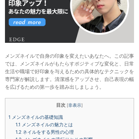
メンズネイルで自身の印象を変えたいあなたへ。この記事
では、メンズネイルがもたらすポジティブな変化と、日常
生活や職場で好印象を与えるための具体的なテクニックを
専門家が解説します。清潔感をアップさせ、自己表現の幅
を広げるための第一歩を踏み出しましょう。
目次
[
非表示
]
1
メンズネイルの基礎知識
1.1
メンズネイルの魅力とは
1.2
ネイルをする男性の心理