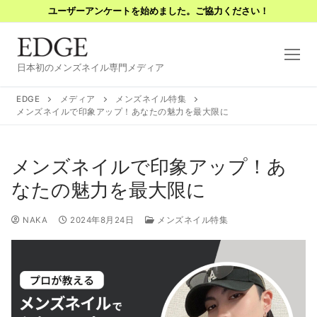
コ
ユーザーアンケートを始めました。ご協力ください！
ン
テ
ン
日本初のメンズネイル専門メディア
ツ
へ
EDGE
メディア
メンズネイル特集
ス
メンズネイルで印象アップ！あなたの魅力を最大限に
キ
ッ
メンズネイルで印象アップ！あ
プ
なたの魅力を最大限に
NAKA
2024年8月24日
メンズネイル特集