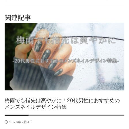
ビ
稿:
稿:
ゲ
関連記事
ー
シ
ョ
ン
梅雨でも指先は爽やかに！20代男性におすすめの
メンズネイルデザイン特集
2026年7月4日