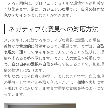
与えると同時に、プロフェッショナルな環境でも違和感な
く馴染みます。逆に、
カジュアルな場
では、
自分の好きな
色やデザイン
を楽しむことができます。
ネガティブな意見への対応方法
メンズネイルに対するネガティブな意見に遭遇した場合、
冷静
かつ
肯定的
に対処することが重要です。まずは、
自己
表現の一環
としてネイルを楽しんでいることを説明し、理
解を求める姿勢を示します。また、人の意見を尊重しつ
つ、
自分自身の選択
を
自信
を持って伝えることで、相互理
解の橋渡しになります。
大切なのは自分自身が納得し、楽しむことです。自己表現
の手段としてネイルを取り入れることは、
個性
を大切にす
る現代社会において、ますます重要な意味を持つようにな
っています。