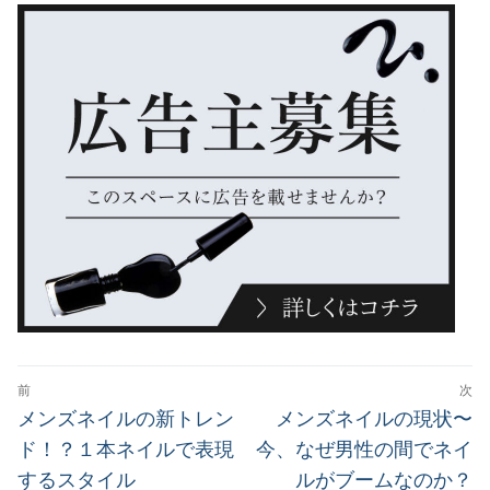
投
前
次
稿
前
次
メンズネイルの新トレン
メンズネイルの現状〜
の
の
ナ
ド！？１本ネイルで表現
今、なぜ男性の間でネイ
投
投
するスタイル
ルがブームなのか？