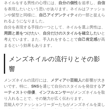
ネイルをする男性の心理には、
自分の個性
を追求し、
自信
を表現したいという思いがあります。ネイルはファッショ
ンや髪型と同様に、
自己アイデンティティ
の一部と捉えら
れるようになりました。
自分を表現する手段の一つとして、ネイルを選ぶ男性は、
周囲と差をつけたい
、
自分だけのスタイルを確立したい
と
考えています。また、手入れをすることで
自己肯定感
が高
まるという効果もあります。
メンズネイルの流行りとその影
響
メンズネイルの流行には、
メディア
や
芸能人
の影響が大き
いです。特に、
SNS
を通じて自分のスタイルを発信する
ア
ーティスト
や
俳優
、
インフルエンサー
がメンズネイルを取
り入れることで、その魅力が広く伝わります。
芸能人やファッションリーダーたちがメンズネイルを楽し