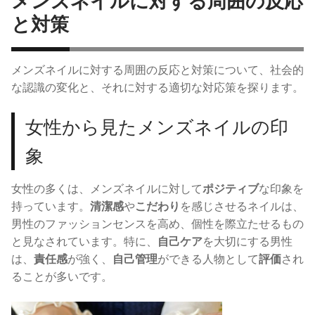
メンズネイルに対する周囲の反応
と対策
メンズネイルに対する周囲の反応と対策について、社会的
な認識の変化と、それに対する適切な対応策を探ります。
女性から見たメンズネイルの印
象
女性の多くは、メンズネイルに対して
ポジティブ
な印象を
持っています。
清潔感
や
こだわり
を感じさせるネイルは、
男性のファッションセンスを高め、個性を際立たせるもの
と見なされています。特に、
自己ケア
を大切にする男性
は、
責任感
が強く、
自己管理
ができる人物として
評価
され
ることが多いです。