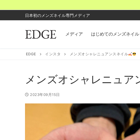
コ
ン
日本初のメンズネイル専門メディア
テ
ン
メディア
はじめてのメンズネイル
ツ
へ
ス
EDGE
インスタ
メンズオシャレニュアンスネイル
キ
ッ
プ
メンズオシャレニュア
2023年09月15日