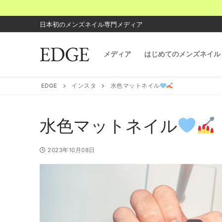
コ
ン
日本初のメンズネイル専門メディア
テ
ン
メディア
はじめてのメンズネイル
ツ
へ
ス
EDGE
インスタ
水色マットネイル
キ
ッ
プ
水色マットネイル
2023年10月08日