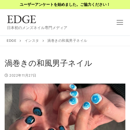
コ
ユーザーアンケートを始めました。ご協力ください！
ン
テ
ン
日本初のメンズネイル専門メディア
ツ
へ
EDGE
インスタ
渦巻きの和風男子ネイル
ス
キ
渦巻きの和風男子ネイル
ッ
プ
2022年11月27日