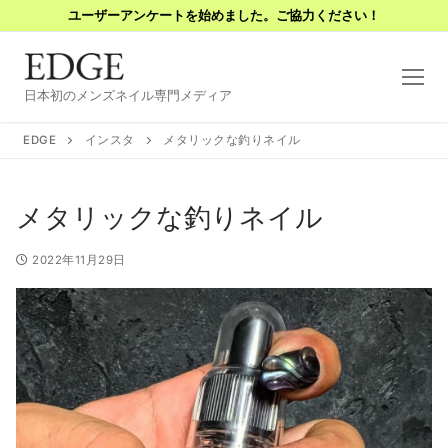
コ
ユーザーアンケートを始めました。ご協力ください！
ン
テ
ン
日本初のメンズネイル専門メディア
ツ
へ
EDGE
インスタ
メタリックな釣りネイル
ス
キ
メタリックな釣りネイル
ッ
プ
2022年11月29日