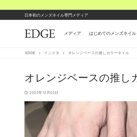
コ
ン
日本初のメンズネイル専門メディア
テ
ン
メディア
はじめてのメンズネイル
ツ
へ
ス
EDGE
インスタ
オレンジベースの推しカラーネイル
キ
ッ
プ
オレンジベースの推し
2022年12月02日