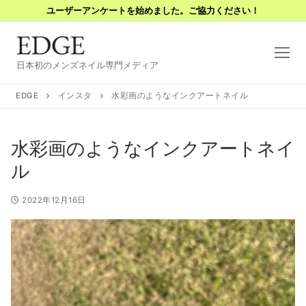
コ
ユーザーアンケートを始めました。ご協力ください！
ン
テ
ン
日本初のメンズネイル専門メディア
ツ
へ
EDGE
インスタ
水彩画のようなインクアートネイル
ス
キ
水彩画のようなインクアートネイ
ッ
プ
ル
2022年12月16日