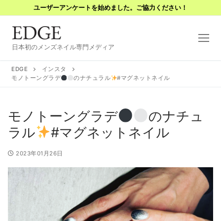
コ
ユーザーアンケートを始めました。ご協力ください！
ン
テ
ン
日本初のメンズネイル専門メディア
ツ
へ
EDGE
インスタ
ス
モノトーングラデ
のナチュラル
#マグネットネイル
キ
ッ
モノトーングラデ
のナチュ
プ
ラル
#マグネットネイル
2023年01月26日