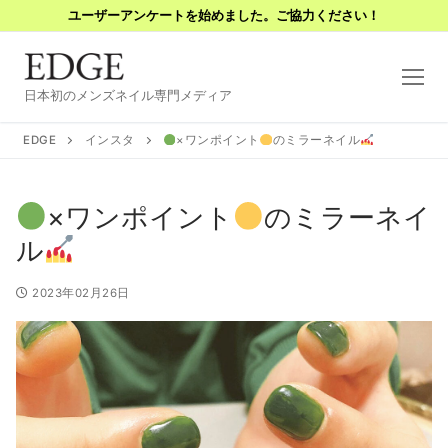
コ
ユーザーアンケートを始めました。ご協力ください！
ン
テ
ン
日本初のメンズネイル専門メディア
ツ
へ
EDGE
インスタ
×ワンポイント
のミラーネイル
ス
キ
×ワンポイント
のミラーネイ
ッ
プ
ル
2023年02月26日