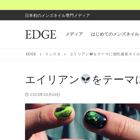
コ
ン
日本初のメンズネイル専門メディア
テ
ン
メディア
はじめてのメンズネイル
ツ
へ
ス
EDGE
インスタ
エイリアン
をテーマに個性爆発ネイ
キ
ッ
プ
エイリアン
をテーマ
2023年03月09日