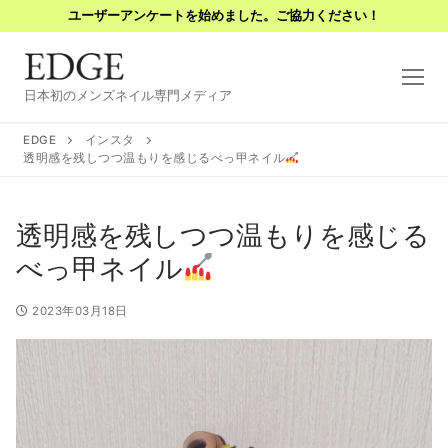
コ
ユーザーアンケートを始めました。ご協力ください！
ン
テ
ン
日本初のメンズネイル専門メディア
ツ
へ
EDGE
インスタ
ス
透明感を残しつつ温もりを感じるべっ甲ネイル
キ
ッ
透明感を残しつつ温もりを感じる
プ
べっ甲ネイル
2023年03月18日