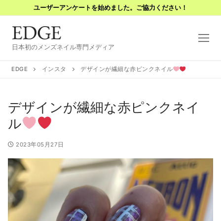
コ
ユーザーアンケートを始めました。ご協力ください！
ン
テ
ン
日本初のメンズネイル専門メディア
ツ
へ
EDGE
インスタ
デザインが繊細な赤ピンクネイル
ス
キ
デザインが繊細な赤ピンクネイ
ッ
プ
ル
2023年05月27日