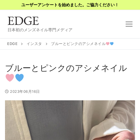
コ
ユーザーアンケートを始めました。ご協力ください！
ン
テ
ン
日本初のメンズネイル専門メディア
ツ
へ
EDGE
インスタ
ブルーとピンクのアシメネイル
ス
キ
ブルーとピンクのアシメネイル
ッ
プ
2023年06月16日