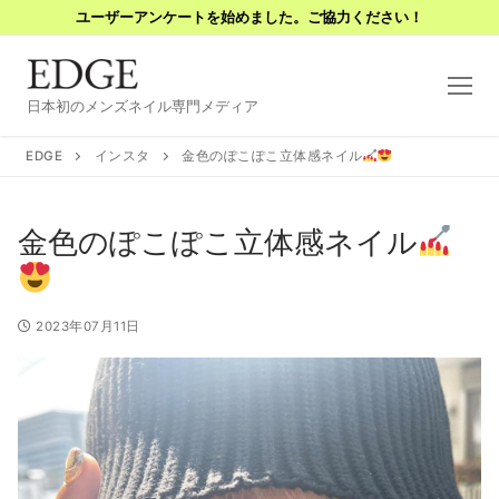
コ
ユーザーアンケートを始めました。ご協力ください！
ン
テ
ン
日本初のメンズネイル専門メディア
ツ
へ
EDGE
インスタ
金色のぽこぽこ立体感ネイル
ス
キ
金色のぽこぽこ立体感ネイル
ッ
プ
2023年07月11日