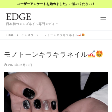
コ
ユーザーアンケートを始めました。ご協力ください！
ン
テ
ン
日本初のメンズネイル専門メディア
ツ
へ
EDGE
インスタ
モノトーンキラキラネイル
ス
キ
モノトーンキラキラネイル
ッ
プ
2023年07月22日