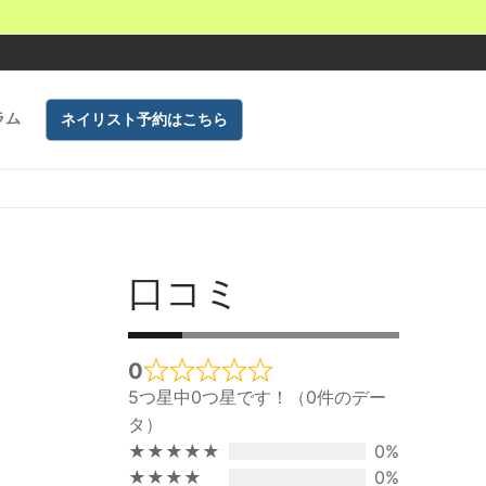
ラム
ネイリスト予約はこちら
口コミ
0
Rated
5つ星中0つ星です！（0件のデー
0
タ）
out
★★★★★
0%
of
★★★★
0%