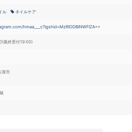
イル
ネイルケア
stagram.com/hmaa___c?igshid=MzRlODBiNWFlZA==
00(最終受付19:00)
古屋市
1級