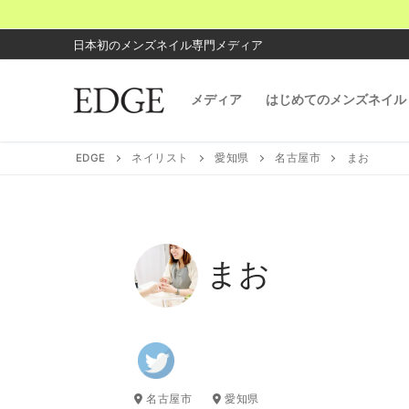
コ
ン
日本初のメンズネイル専門メディア
テ
ン
メディア
はじめてのメンズネイル
ツ
へ
ス
EDGE
ネイリスト
愛知県
名古屋市
まお
キ
ッ
プ
まお
名古屋市
愛知県