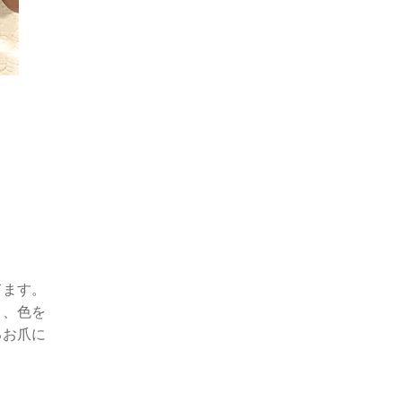
てます。
り、色を
るお爪に