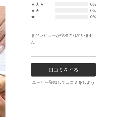
5
★★★
0%
★★
0%
★
0%
まだレビューが投稿されていませ
ん
口コミをする
ユーザー登録して口コミをしよう