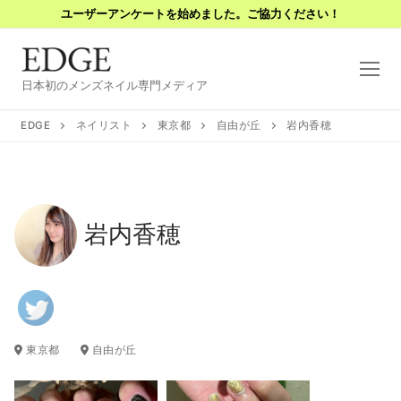
コ
ユーザーアンケートを始めました。ご協力ください！
ン
テ
ン
日本初のメンズネイル専門メディア
ツ
へ
EDGE
ネイリスト
東京都
自由が丘
岩内香穂
ス
キ
ッ
プ
岩内香穂
東京都
自由が丘