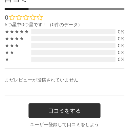
0
Rated
5つ星中0つ星です！（0件のデータ）
0
★★★★★
0%
out
★★★★
0%
of
★★★
0%
5
★★
0%
★
0%
まだレビューが投稿されていません
口コミをする
ユーザー登録して口コミをしよう