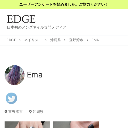
コ
ユーザーアンケートを始めました。ご協力ください！
ン
テ
ン
日本初のメンズネイル専門メディア
ツ
へ
EDGE
ネイリスト
沖縄県
宜野湾市
EMA
ス
キ
ッ
プ
Ema
宜野湾市
沖縄県