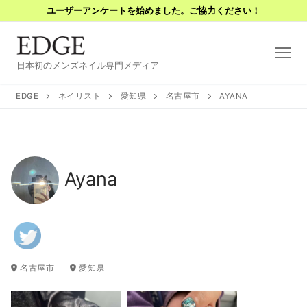
コ
ユーザーアンケートを始めました。ご協力ください！
ン
テ
ン
日本初のメンズネイル専門メディア
ツ
へ
EDGE
ネイリスト
愛知県
名古屋市
AYANA
ス
キ
ッ
プ
Ayana
名古屋市
愛知県