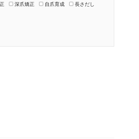
正
深爪矯正
自爪育成
長さだし