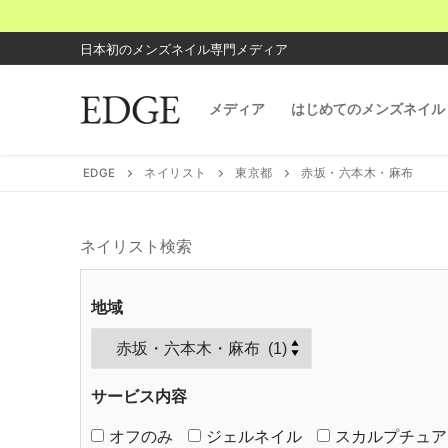
コ
ン
日本初のメンズネイル専門メディア
テ
ン
メディア
はじめてのメンズネイル
ツ
へ
ス
EDGE
ネイリスト
東京都
赤坂・六本木・麻布
キ
ッ
プ
ネイリスト検索
地域
サービス内容
オフのみ
ジェルネイル
スカルプチュア