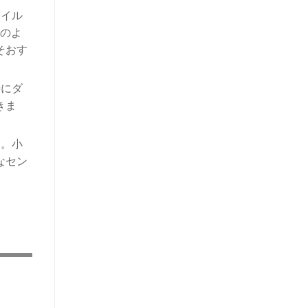
ネイル
空のよ
そおす
特にダ
きま
す。小
なセン