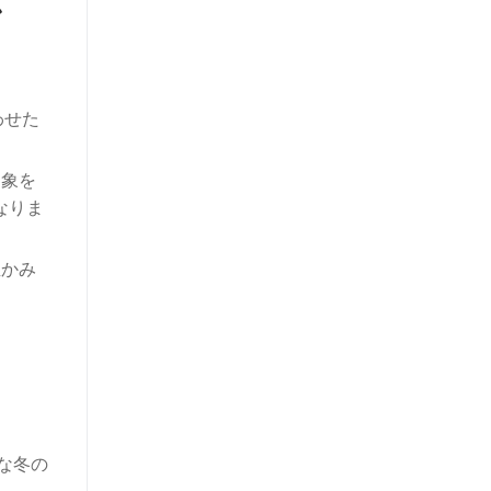
ン
わせた
印象を
なりま
温かみ
な冬の