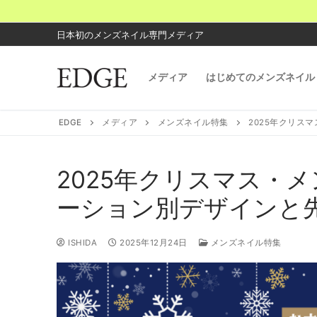
コ
ン
日本初のメンズネイル専門メディア
テ
ン
メディア
はじめてのメンズネイル
ツ
へ
ス
EDGE
メディア
メンズネイル特集
2025年クリス
キ
ッ
プ
2025年クリスマス・
ーション別デザインと
ISHIDA
2025年12月24日
メンズネイル特集