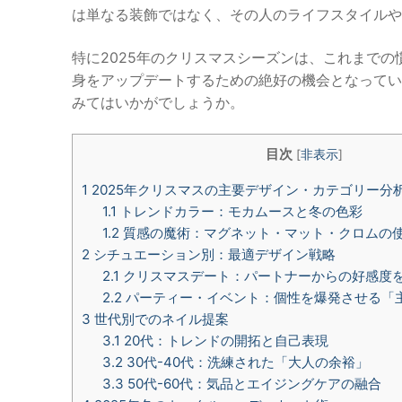
は単なる装飾ではなく、その人のライフスタイルや
特に2025年のクリスマスシーズンは、これまで
身をアップデートするための絶好の機会となってい
みてはいかがでしょうか。
目次
[
非表示
]
1
2025年クリスマスの主要デザイン・カテゴリー分
1.1
トレンドカラー：モカムースと冬の色彩
1.2
質感の魔術：マグネット・マット・クロムの
2
シチュエーション別：最適デザイン戦略
2.1
クリスマスデート：パートナーからの好感度
2.2
パーティー・イベント：個性を爆発させる「
3
世代別でのネイル提案
3.1
20代：トレンドの開拓と自己表現
3.2
30代-40代：洗練された「大人の余裕」
3.3
50代-60代：気品とエイジングケアの融合