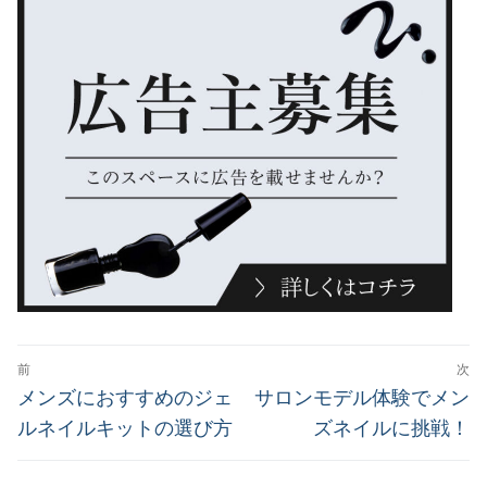
投
前
次
稿
前
次
メンズにおすすめのジェ
サロンモデル体験でメン
の
の
ナ
ルネイルキットの選び方
ズネイルに挑戦！
投
投
ビ
稿:
稿: