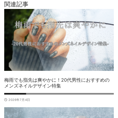
ゲ
関連記事
ー
シ
ョ
ン
梅雨でも指先は爽やかに！20代男性におすすめの
メンズネイルデザイン特集
2026年7月4日