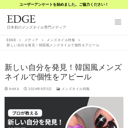
コ
ユーザーアンケートを始めました。ご協力ください！
ン
テ
ン
日本初のメンズネイル専門メディア
ツ
へ
EDGE
メディア
メンズネイル特集
ス
新しい自分を発見！韓国風メンズネイルで個性をアピール
キ
ッ
新しい自分を発見！韓国風メンズ
プ
ネイルで個性をアピール
NAKA
2024年9月5日
メンズネイル特集