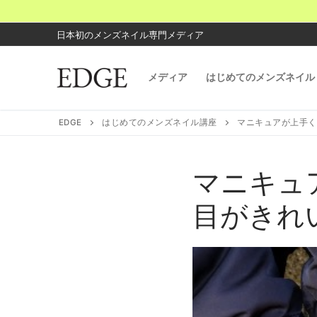
コ
ン
日本初のメンズネイル専門メディア
テ
ン
メディア
はじめてのメンズネイル
ツ
へ
ス
EDGE
はじめてのメンズネイル講座
マニキュアが上手く
キ
ッ
プ
マニキュ
目がきれ