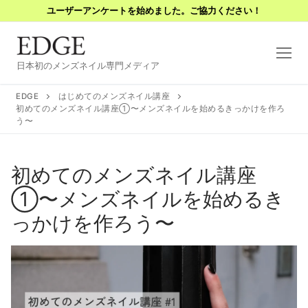
コ
ユーザーアンケートを始めました。ご協力ください！
ン
テ
ン
日本初のメンズネイル専門メディア
ツ
へ
EDGE
はじめてのメンズネイル講座
ス
初めてのメンズネイル講座①〜メンズネイルを始めるきっかけを作ろ
う〜
キ
ッ
プ
初めてのメンズネイル講座
①〜メンズネイルを始めるき
っかけを作ろう〜